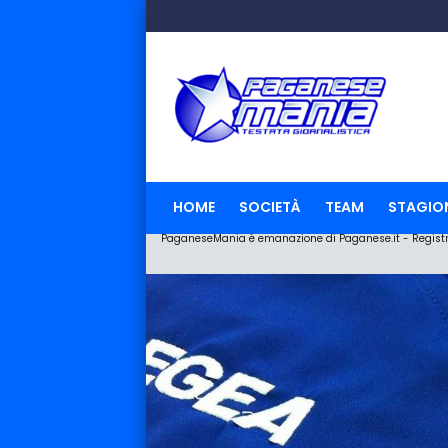
HOME
SOCIETÀ
TEAM
STAGIO
PaganeseMania è emanazione di Paganese.it - Registraz