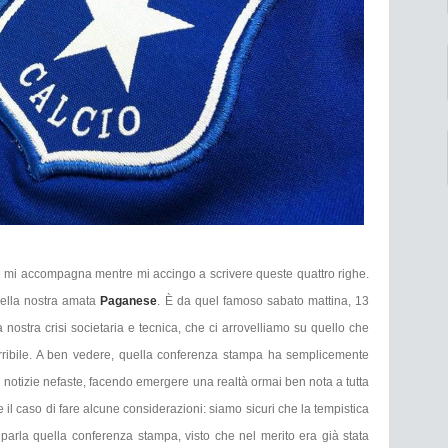
e mi accompagna mentre mi accingo a scrivere queste quattro righe.
della nostra amata
Paganese
. È da quel famoso sabato mattina, 13
a nostra crisi societaria e tecnica, che ci arrovelliamo su quello che
orribile. A ben vedere, quella conferenza stampa ha semplicemente
di notizie nefaste, facendo emergere una realtà ormai ben nota a tutta
 il caso di fare alcune considerazioni: siamo sicuri che la tempistica
iparla quella conferenza stampa, visto che nel merito era già stata