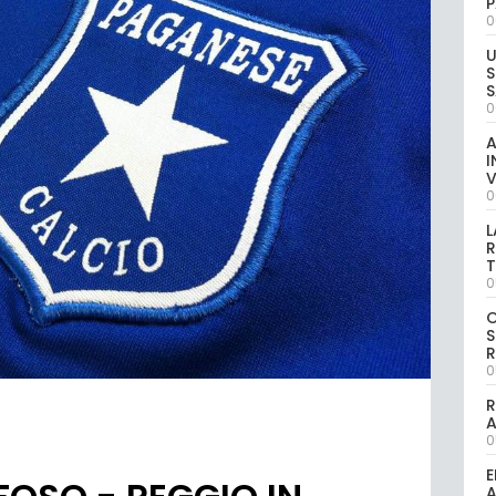
P
0
U
S
S
0
A
I
V
0
L
R
T
0
S
R
0
R
0
E
A