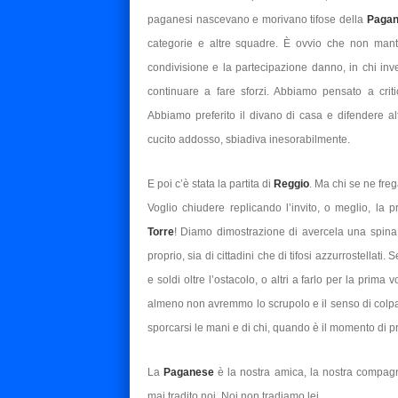
paganesi nascevano e morivano tifose della
Paga
categorie e altre squadre. È ovvio che non mant
condivisione e la partecipazione danno, in chi inve
continuare a fare sforzi. Abbiamo pensato a critic
Abbiamo preferito il divano di casa e difendere al
cucito addosso, sbiadiva inesorabilmente.
E poi c’è stata la partita di
Reggio
. Ma chi se ne frega
Voglio chiudere replicando l’invito, o meglio, la 
Torre
! Diamo dimostrazione di avercela una spina
proprio, sia di cittadini che di tifosi azzurrostella
e soldi oltre l’ostacolo, o altri a farlo per la prim
almeno non avremmo lo scrupolo e il senso di colpa di 
sporcarsi le mani e di chi, quando è il momento di p
La
Paganese
è la nostra amica, la nostra compag
mai tradito noi. Noi non tradiamo lei…