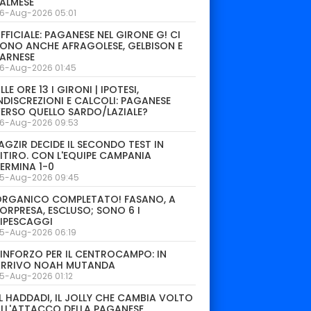
ALMESE
6-Aug-2026 05:01
FFICIALE: PAGANESE NEL GIRONE G! CI
ONO ANCHE AFRAGOLESE, GELBISON E
ARNESE
6-Aug-2026 01:45
LLE ORE 13 I GIRONI | IPOTESI,
NDISCREZIONI E CALCOLI: PAGANESE
ERSO QUELLO SARDO/LAZIALE?
6-Aug-2026 09:53
AGZIR DECIDE IL SECONDO TEST IN
ITIRO. CON L'EQUIPE CAMPANIA
ERMINA 1-0
5-Aug-2026 09:45
ORGANICO COMPLETATO! FASANO, A
ORPRESA, ESCLUSO; SONO 6 I
IPESCAGGI
5-Aug-2026 06:19
INFORZO PER IL CENTROCAMPO: IN
ARRIVO NOAH MUTANDA
5-Aug-2026 01:12
L HADDADI, IL JOLLY CHE CAMBIA VOLTO
LL'ATTACCO DELLA PAGANESE