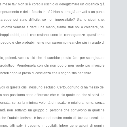
 mese fa? Non si è corso il rischio di delegittimare un organico già
emperamento e della fiducia in sé? Non si era già arrivati a un punto
sarebbe poi stato difficile, se non impossibile? Siamo sicuri che,
volontà venisse a darci una mano, siamo stati noi a chiedere, nei
troppi dubbi; quel che restano sono le conseguenze: quest’anno
 è peggio è che probabilmente non saremmo neanche più in grado di
to, polemizzare su ciò che si sarebbe potuto fare per scongiurare
produttivo. Prendersela con chi non può o non vuole più investire
creti dopo la presa di coscienza che il sogno stia per finire.
pevoli di questa crisi, nessuno escluso. Certo, ognuno ci ha messo del
 ma non possiamo certo affermare che ci sia qualcuno che si salvi. La
egnata; senza la minima volontà di riscatto e miglioramento; senza
munità non soltanto un gruppo di persone che convivono in qualche
he l’autolesionismo è insito nel nostro modo di fare da secoli. La
o, fatti salvi i trecento irriducibili. Intere generazioni di uomini