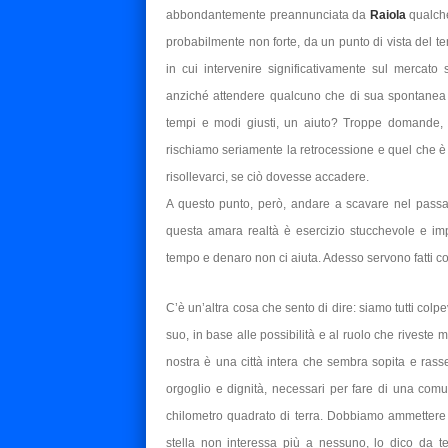
abbondantemente preannunciata da
Raiola
qualche
probabilmente non forte, da un punto di vista del t
in cui intervenire significativamente sul mercato 
anziché attendere qualcuno che di sua spontanea 
tempi e modi giusti, un aiuto? Troppe domande, 
rischiamo seriamente la retrocessione e quel che
risollevarci, se ciò dovesse accadere.
A questo punto, però, andare a scavare nel passa
questa amara realtà è esercizio stucchevole e im
tempo e denaro non ci aiuta. Adesso servono fatti con
C’è un’altra cosa che sento di dire: siamo tutti col
suo, in base alle possibilità e al ruolo che riveste
nostra è una città intera che sembra sopita e rass
orgoglio e dignità, necessari per fare di una co
chilometro quadrato di terra. Dobbiamo ammettere c
stella non interessa più a nessuno, lo dico da temp