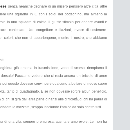
nese
, senza neanche degnare di un misero pensiero altre città, altre
ieni una squadra in C con i soldi del botteghino, ma almeno la
ste in una squadra di calcio, il giusto stimolo per andare avanti e
are, contestare, fare congetture e illazioni, invece di sostenere.
tri colori, che non ci appartengono, mentre il nostro, che abbiamo
!!!
preghiera già emersa in trasmissione, venerdì scorso: riempiamo il
 dorsale! Facciamo vedere che ci resta ancora un briciolo di amor
ti. Se poi questo dovesse convincere qualcuno a buttare di nuovo cuore
a volta, tanto di guadagnato. E se non dovesse sortire alcun beneficio,
chi si gira dall’altra parte dinanzi alle difficoltà, di chi ha paura di
rendere le mazzate, scappa lasciando l’amico da solo contro tutti.
na di una vita, sempre premurosa, attenta e amorevole. Lei non ha