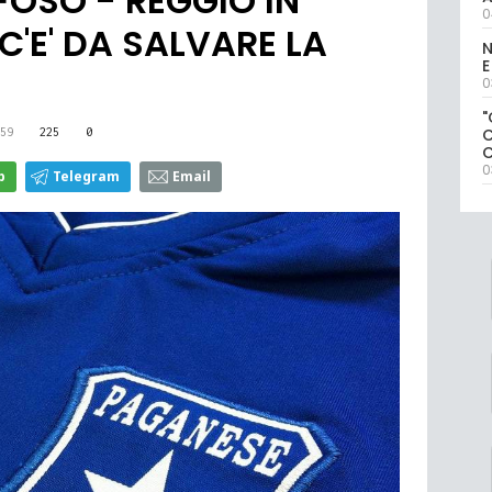
IFOSO - REGGIO IN
0
'E' DA SALVARE LA
N
E
0
"
59
225
0
0
p
Telegram
Email