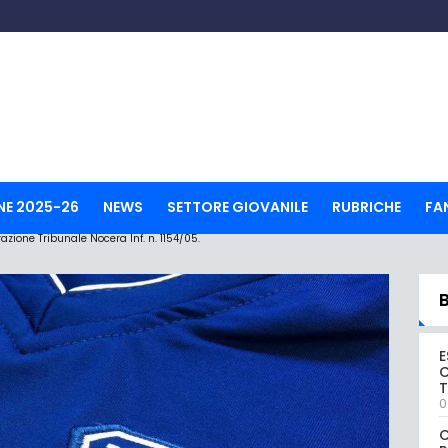
NE 2025-26
NEWS
SETTORE GIOVANILE
RUBRICHE
FA
ione Tribunale Nocera Inf. n. 1154/05.
E
C
0
C