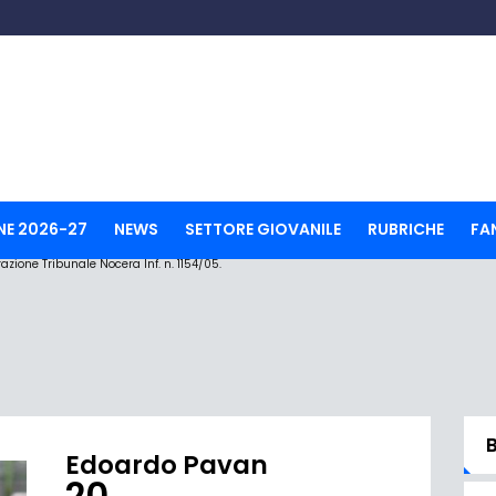
NE 2026-27
NEWS
SETTORE GIOVANILE
RUBRICHE
FA
ione Tribunale Nocera Inf. n. 1154/05.
Edoardo Pavan
20