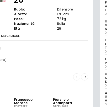
P
A
Ruolo:
Difensore
Altezza:
176 cm
0
Peso:
72 kg
U
Nazionalità:
Italia
V
Età
28
0
DESCRIZIONE
E
C
a
0
C
era)
P
0
U
S
S
0
A
I
1
12
24
Francesco
Piersilvio
Filippo C
V
Marone
Acampora
DIFENSORE
0
PORTIERE
DIFENSORE