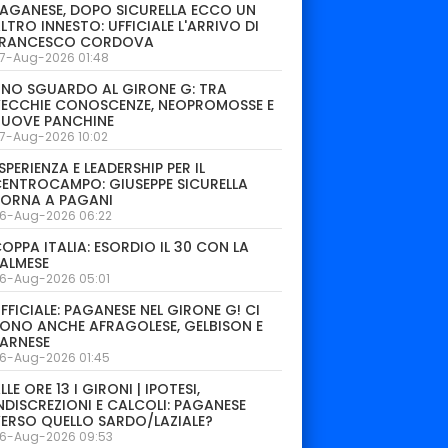
AGANESE, DOPO SICURELLA ECCO UN
LTRO INNESTO: UFFICIALE L'ARRIVO DI
FRANCESCO CORDOVA
7-Aug-2026 01:48
NO SGUARDO AL GIRONE G: TRA
ECCHIE CONOSCENZE, NEOPROMOSSE E
NUOVE PANCHINE
7-Aug-2026 10:02
SPERIENZA E LEADERSHIP PER IL
ENTROCAMPO: GIUSEPPE SICURELLA
TORNA A PAGANI
6-Aug-2026 06:22
OPPA ITALIA: ESORDIO IL 30 CON LA
ALMESE
6-Aug-2026 05:01
FFICIALE: PAGANESE NEL GIRONE G! CI
ONO ANCHE AFRAGOLESE, GELBISON E
ARNESE
6-Aug-2026 01:45
LLE ORE 13 I GIRONI | IPOTESI,
NDISCREZIONI E CALCOLI: PAGANESE
6
3
26
arini
Giovanni Della
Luigi Dinielli
Al
ERSO QUELLO SARDO/LAZIALE?
Corte
DIFENSORE
DIF
6-Aug-2026 09:53
DIFENSORE